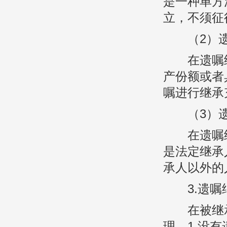
是一种单方
立，不须征
（2）遗
在遗嘱继
产份额或者
嘱进行继承
（3）遗
在遗嘱继
是法定继承
承人以外的
3.遗嘱
在被继承
理。1.没