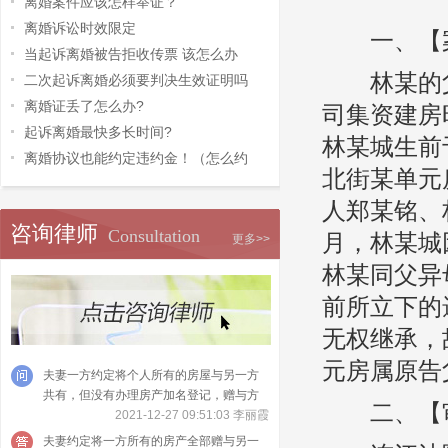
离婚案件应该怎样举证？
离婚诉讼时效限定
一、【
当起诉离婚被告拒收传票 该怎么办
林某的父
二次起诉离婚必须要判决生效证明吗
离婚证丢了怎么办?
司集资建房
起诉离婚最快多长时间?
林某城生前
离婚协议也能约定违约金！（怎么约
北街某单元
人郑某铭、
咨询律师
Consultation
月，林某城
更多>>
林某同父异
前所立下的
无权继承，
元房属原告
夫妻一方约定将个人所有的房屋与另一方
共有，但没有办理房产加名登记，赠与方
二、【审
可以请求法院撤销吗？
2021-12-27 09:51:03 李丽霞
夫妻约定将一方所有的房产全部赠与另一