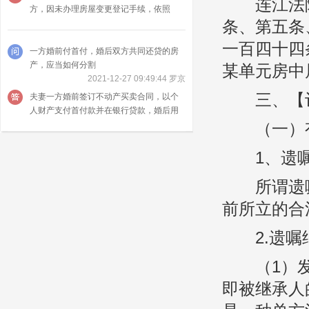
连江法院
方，因未办理房屋变更登记手续，依照
条、第五条
《民法典》物权编的规定，房屋所有权尚
未转移，而依照《民法典》关于赠与一章
一百四十四
的规定，赠与房产的一方可以撤销赠与
一方婚前付首付，婚后双方共同还贷的房
产，应当如何分割
某单元房中
2021-12-27 09:49:44 罗京
三、【
夫妻一方婚前签订不动产买卖合同，以个
人财产支付首付款并在银行贷款，婚后用
夫妻共同财产还贷，不动产登记于首付款
（一）有
支付方名下的，离婚时该不动产由双方协
议处理。
1、遗嘱
所谓遗嘱
前所立的合
2.遗嘱
（1）发
即被继承人