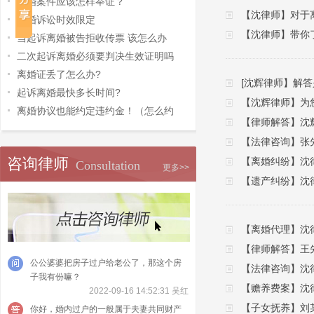
离婚案件应该怎样举证？
【沈律师】对于
离婚诉讼时效限定
【沈律师】带你
当起诉离婚被告拒收传票 该怎么办
二次起诉离婚必须要判决生效证明吗
离婚证丢了怎么办?
[沈辉律师】解
起诉离婚最快多长时间?
【沈辉律师】为
离婚协议也能约定违约金！（怎么约
【律师解答】沈
【法律咨询】张
咨询律师
【离婚纠纷】沈
Consultation
更多>>
【遗产纠纷】沈
【离婚代理】沈
【律师解答】王
公公婆婆把房子过户给老公了，那这个房
【法律咨询】沈
子我有份嘛？
【赡养费案】沈
2022-09-16 14:52:31 吴红
【子女抚养】刘
你好，婚内过户的一般属于夫妻共同财产