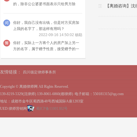
的，除非公公婆婆书面表示只给男方除
【离婚咨询】沈
外。具体需要看是如何过户的，如果是以
赠与的方式给你老公，并且登记在你老公
个人名下，属于公公婆婆赠与给你老公的
你好，我自己没有出钱，但是对方买房加
个人财产，跟你没有关系，如果是以买卖
上我的名字了，那这样有用吗？
的方式过户，那么属于夫妻共同财产。
2022-09-16 14:50:02 杨聪
你好，实际上一方将个人的房产加上另一
方的名字，属于赠予性质，接受赠予的一
方无偿取得财产是不需要出钱的，加了名
字赠予行为就已经完成，个人财产就变成
夫妻共同财产，所以房产加名，当然是有
友情链接：
四川循定律师事务所
用的。
Copyright © 离婚律师网 All Rights Reserved.
139-8219-5329(沈律师) 139-8061-6860(都律师)
电子邮箱：550181315@qq.com
地址：成都市金牛区蜀西路48号西城国际A座1203室
UED:律师营销网
蜀ICP备11001302号