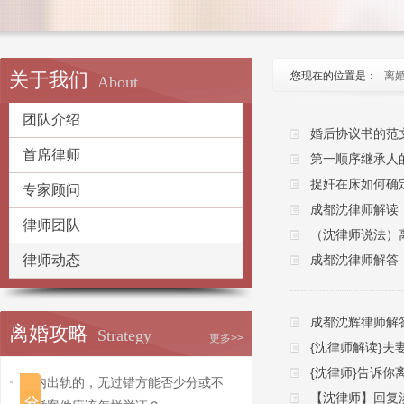
关于我们
您现在的位置是：
离
About
团队介绍
婚后协议书的范
首席律师
第一顺序继承人
捉奸在床如何确
专家顾问
成都沈律师解读
律师团队
（沈律师说法）
律师动态
成都沈律师解答
成都沈辉律师解
离婚攻略
Strategy
更多>>
{沈律师解读}夫
{沈律师}告诉你
婚内出轨的，无过错方能否少分或不
【沈律师】回复