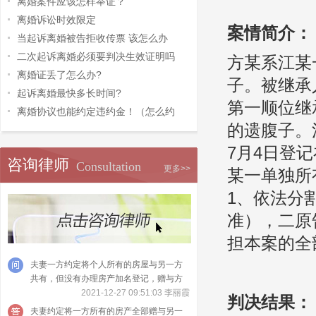
离婚案件应该怎样举证？
离婚诉讼时效限定
案情简介：
当起诉离婚被告拒收传票 该怎么办
二次起诉离婚必须要判决生效证明吗
方某系江某
离婚证丢了怎么办?
子。被继承
起诉离婚最快多长时间?
第一顺位继
离婚协议也能约定违约金！（怎么约
的遗腹子。
7月4日登
咨询律师
Consultation
更多>>
某一单独所
1、依法分
准），二原
担本案的全
夫妻一方约定将个人所有的房屋与另一方
共有，但没有办理房产加名登记，赠与方
可以请求法院撤销吗？
2021-12-27 09:51:03 李丽霞
判决结果：
夫妻约定将一方所有的房产全部赠与另一