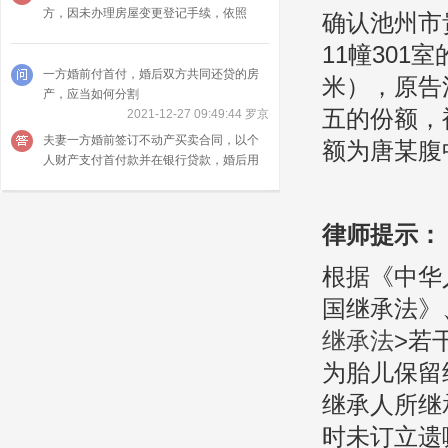
方，因未办理房屋变更登记手续，依照
确认池州市
《民法典》物权编的规定，房屋所有权尚
11幢301
未转移，而依照《民法典》关于赠与一章
的规定，赠与房产的一方可以撤销赠与
一方婚前付首付，婚后双方共同还贷的房
米），原告
产，应当如何分割
五的份额，
2021-12-27 09:49:44 罗京
夫妻一方婚前签订不动产买卖合同，以个
额为唐某腹
人财产支付首付款并在银行贷款，婚后用
夫妻共同财产还贷，不动产登记于首付款
支付方名下的，离婚时该不动产由双方协
议处理。
律师提示：
根据《中华
国继承法》
继承法
>若
为胎儿保留
继承人所继
时未订立遗