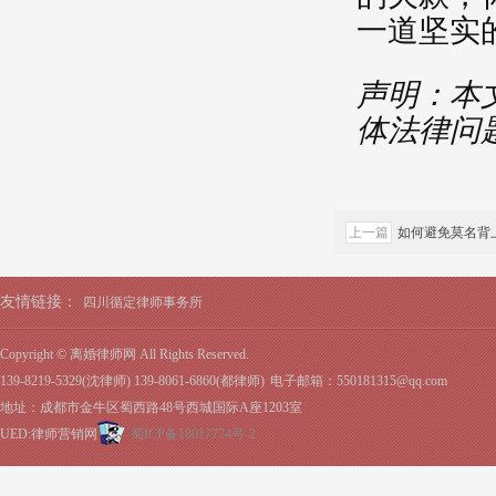
一道坚实
声明：本
体法律问
上一篇
如何避免莫名背
友情链接：
四川循定律师事务所
Copyright © 离婚律师网 All Rights Reserved.
139-8219-5329(沈律师) 139-8061-6860(都律师)
电子邮箱：550181315@qq.com
地址：成都市金牛区蜀西路48号西城国际A座1203室
UED:律师营销网
蜀ICP备18017774号-2