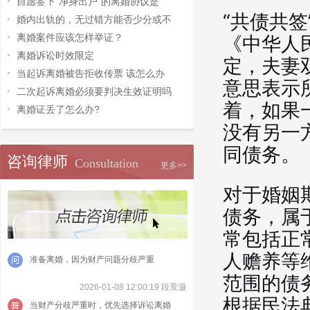
自愿签下“净身出户”的离婚协议是
“共债共
婚内出轨的，无过错方能否少分或不
离婚案件应该怎样举证？
《中华人
离婚诉讼时效限定
定，夫妻
当起诉离婚被告拒收传票 该怎么办
意思表示
二次起诉离婚必须要判决生效证明吗
着，如果
离婚证丢了怎么办?
没有另一
同债务。
咨询律师
Consultation
更多>>
对于婚姻
债务，属
常包括正
人赡养等
准备离婚，因为财产问题分歧严重
范围的债
2026-01-08 12:00:19 段景灏
根据民法
当财产分歧严重时，优先选择诉讼离婚