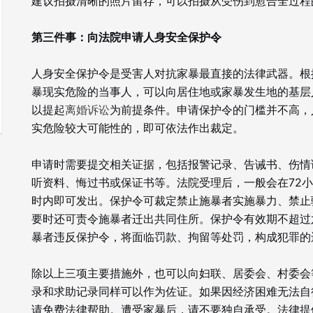
建议拍摄清晰的照片留存，可以拍摄从受伤到愈合全过程
第三件事：向法院申请人身安全保护令
人身安全保护令是受害人对抗家暴最直接的法律武器。根
暴现实危险的当事人，可以向居住地或家暴发生地的基层
以提起
离婚诉讼
为前提条件。申请保护令的门槛并不高，
实危险较大可能性的，即可依法作出裁定。
申请时需要提交相关证据，包括报警记录、告诫书、伤情
听资料、悔过书或保证书等。法院受理后，一般会在72小
时内即可发出。保护令可裁定禁止施暴者实施暴力、禁止
要时还可责令施暴者迁出共同住所。保护令有效期不超过
暴者违反保护令，将面临罚款、拘留等处罚，构成犯罪的
除以上三项主要措施外，也可以向妇联、居委会、村委会
录和求助记录同样可以作为佐证。如果因经济困难无法自
请免费法律帮助。遭受家暴后，请不要独自承受。法律提