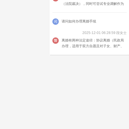
（法院裁决），同时可尝试专业调解作为
前置程序；核心思路是先明确财产性质
（个人 / 共同）、再固定证据、最后依法主
张分割。
请问如何办理离婚手续
2025-12-01 06:28:59 段女士
离婚有两种法定途径：协议离婚（民政局
办理，适用于双方自愿且对子女、财产、
债务无争议）和诉讼离婚（法院办理，适
用于一方不同意或协商不成）。