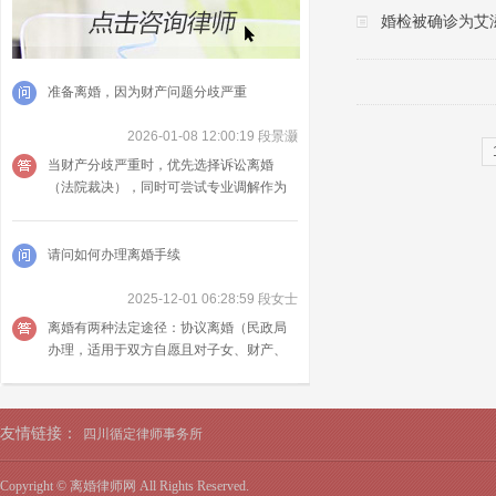
婚检被确诊为艾
准备离婚，因为财产问题分歧严重
2026-01-08 12:00:19 段景灏
当财产分歧严重时，优先选择诉讼离婚
（法院裁决），同时可尝试专业调解作为
前置程序；核心思路是先明确财产性质
（个人 / 共同）、再固定证据、最后依法主
张分割。
请问如何办理离婚手续
2025-12-01 06:28:59 段女士
离婚有两种法定途径：协议离婚（民政局
办理，适用于双方自愿且对子女、财产、
债务无争议）和诉讼离婚（法院办理，适
用于一方不同意或协商不成）。
友情链接：
四川循定律师事务所
Copyright © 离婚律师网 All Rights Reserved.