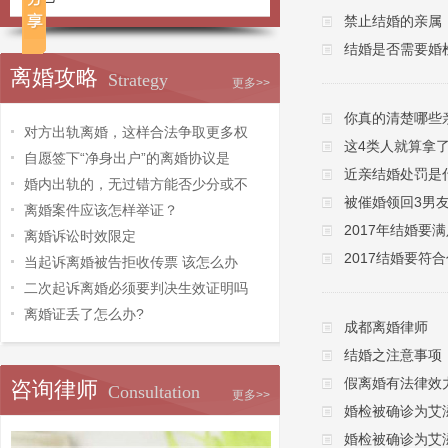
禁止结婚的亲属
结婚是否需要婚
离婚攻略
Strategy
更多>>
你真的清楚哪些
对方出轨离婚，这样合法争取更多权
这4类人就算拿
自愿签下“净身出户”的离婚协议是
近亲结婚处罚是
婚内出轨的，无过错方能否少分或不
被催婚领回3男
离婚案件应该怎样举证？
2017年结婚要
离婚诉讼时效限定
2017结婚要符
当起诉离婚被告拒收传票 该怎么办
二次起诉离婚必须要判决生效证明吗
离婚证丢了怎么办?
成都离婚律师
结婚之注意事项
假离婚有法律效
咨询律师
Consultation
更多>>
婚检被确诊为艾
婚检被确诊为艾