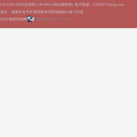
139-8219-5329(沈律师) 139-8061-6860(都律师)
电子邮箱：550181315@qq.com
地址：成都市金牛区蜀西路48号西城国际A座1203室
UED:律师营销网
蜀ICP备18017774号-2