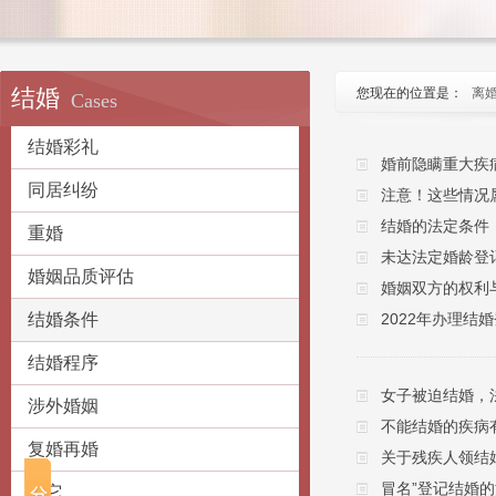
结婚
您现在的位置是：
离
Cases
结婚彩礼
婚前隐瞒重大疾
同居纠纷
注意！这些情况
结婚的法定条件
重婚
未达法定婚龄登
婚姻品质评估
婚姻双方的权利
结婚条件
2022年办理结
结婚程序
女子被迫结婚，
涉外婚姻
不能结婚的疾病
复婚再婚
关于残疾人领结
冒名”登记结婚
其它